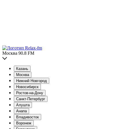
Москва 90.8 FM
Казань
Москва
Нижний Новгород
Новосибирск
Ростов-на-Дону
Санкт-Петербург
Алушта
Анапа
Владивосток
Воронеж