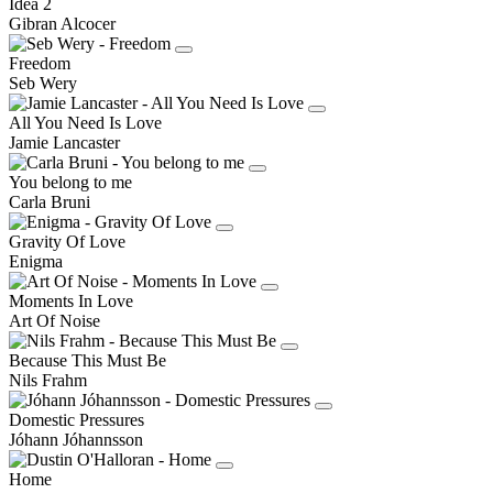
Idea 2
Gibran Alcocer
Freedom
Seb Wery
All You Need Is Love
Jamie Lancaster
You belong to me
Carla Bruni
Gravity Of Love
Enigma
Moments In Love
Art Of Noise
Because This Must Be
Nils Frahm
Domestic Pressures
Jóhann Jóhannsson
Home