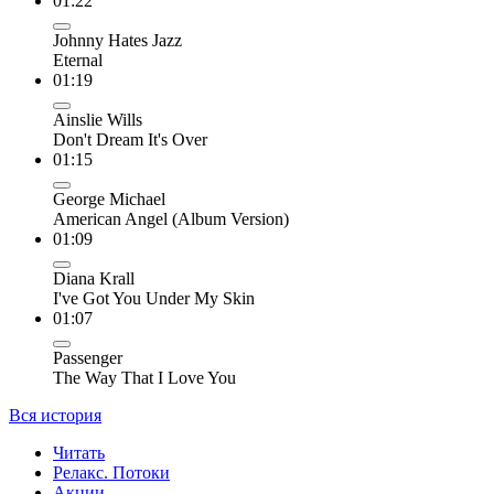
01:22
Johnny Hates Jazz
Eternal
01:19
Ainslie Wills
Don't Dream It's Over
01:15
George Michael
American Angel (Album Version)
01:09
Diana Krall
I've Got You Under My Skin
01:07
Passenger
The Way That I Love You
Вся история
Читать
Релакс. Потоки
Акции