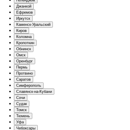
Геленджик
Джанкой
Ефремов
Иркутск
Каменск-Уральский
Киров
Коломна
Кропоткин
Обнинск
Омск
Оренбург
Пермь
Протвино
Саратов
Симферополь
Славянск-на-Кубани
Сочи
Судак
Томск
Тюмень
Уфа
Чебоксары