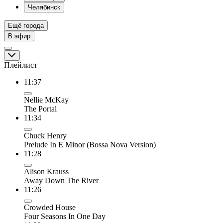
Челябинск
Ещё города
В эфир
Плейлист
11:37
Nellie McKay
The Portal
11:34
Chuck Henry
Prelude In E Minor (Bossa Nova Version)
11:28
Alison Krauss
Away Down The River
11:26
Crowded House
Four Seasons In One Day