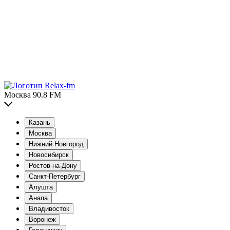
Москва 90.8 FM
Казань
Москва
Нижний Новгород
Новосибирск
Ростов-на-Дону
Санкт-Петербург
Алушта
Анапа
Владивосток
Воронеж