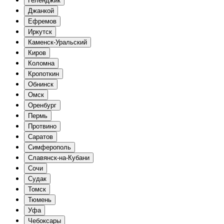
Геленджик
Джанкой
Ефремов
Иркутск
Каменск-Уральский
Киров
Коломна
Кропоткин
Обнинск
Омск
Оренбург
Пермь
Протвино
Саратов
Симферополь
Славянск-на-Кубани
Сочи
Судак
Томск
Тюмень
Уфа
Чебоксары