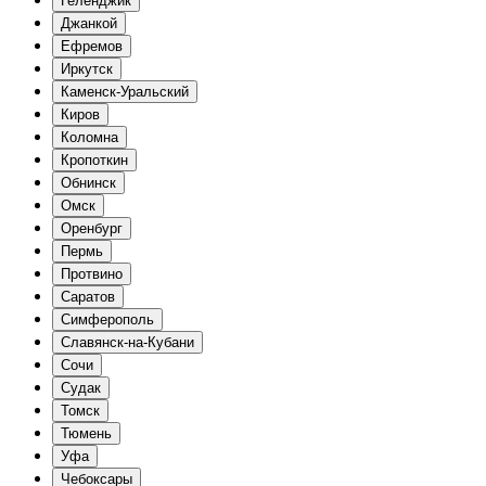
Геленджик
Джанкой
Ефремов
Иркутск
Каменск-Уральский
Киров
Коломна
Кропоткин
Обнинск
Омск
Оренбург
Пермь
Протвино
Саратов
Симферополь
Славянск-на-Кубани
Сочи
Судак
Томск
Тюмень
Уфа
Чебоксары