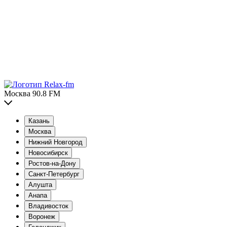
Москва 90.8 FM
Казань
Москва
Нижний Новгород
Новосибирск
Ростов-на-Дону
Санкт-Петербург
Алушта
Анапа
Владивосток
Воронеж