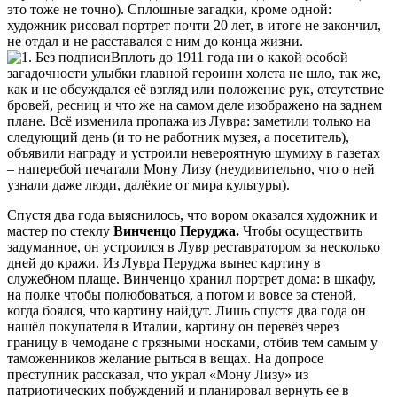
это тоже не точно). Сплошные загадки, кроме одной:
художник рисовал портрет почти 20 лет, в итоге не закончил,
не отдал и не расставался с ним до конца жизни.
Вплоть до 1911 года ни о какой особой
загадочности улыбки главной героини холста не шло, так же,
как и не обсуждался её взгляд или положение рук, отсутствие
бровей, ресниц и что же на самом деле изображено на заднем
плане. Всё изменила пропажа из Лувра: заметили только на
следующий день (и то не работник музея, а посетитель),
объявили награду и устроили невероятную шумиху в газетах
– наперебой печатали Мону Лизу (неудивительно, что о ней
узнали даже люди, далёкие от мира культуры).
Спустя два года выяснилось, что вором оказался художник и
мастер по стеклу
Винченцо Перуджа.
Чтобы осуществить
задуманное, он устроился в Лувр реставратором за несколько
дней до кражи. Из Лувра Перуджа вынес картину в
служебном плаще. Винченцо хранил портрет дома: в шкафу,
на полке чтобы полюбоваться, а потом и вовсе за стеной,
когда боялся, что картину найдут. Лишь спустя два года он
нашёл покупателя в Италии, картину он перевёз через
границу в чемодане с грязными носками, отбив тем самым у
таможенников желание рыться в вещах. На допросе
преступник рассказал, что украл «Мону Лизу» из
патриотических побуждений и планировал вернуть ее в