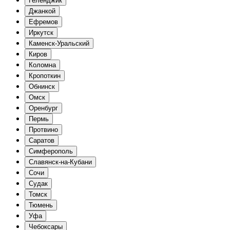
Геленджик
Джанкой
Ефремов
Иркутск
Каменск-Уральский
Киров
Коломна
Кропоткин
Обнинск
Омск
Оренбург
Пермь
Протвино
Саратов
Симферополь
Славянск-на-Кубани
Сочи
Судак
Томск
Тюмень
Уфа
Чебоксары