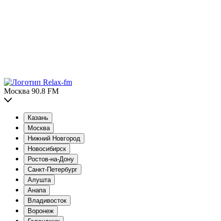
Москва 90.8 FM
Казань
Москва
Нижний Новгород
Новосибирск
Ростов-на-Дону
Санкт-Петербург
Алушта
Анапа
Владивосток
Воронеж