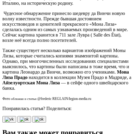
Италию, на историческую родину.
Чудесное обнаружение принесло шедевру да Винчи новую
волну известности. Прежде бывшая достоянием
искусствоведов и ценителей прекрасного «Мона Лиза»
сделалась одним из самых узнаваемых произведений в мире.
Сейчас картина хранится в 711 зале Лувра ( Salle des État),
возле неё всегда полно посетителей.
Также существует несколько вариантов изображений Моны
Лизы, которые считались копиями знаменитой картины.
Однако, при многочисленных исследованиях специалистами
выяснилось, что картины были написаны в тоже время, что и
картина
Леонардо да Винчи,
возможно его учениками.
Мона
Лиза Прадо
находится в коллекции Музея Прадо в Мадриде, а
Айзелуортская Мона Лиза
— в сейфе одного швейцарского
банка.
Фото
@frederic REGLAIN/legion-media.ru
обложки и статьи
Понравилась статья? Поделиться:
Вам также может понравиться