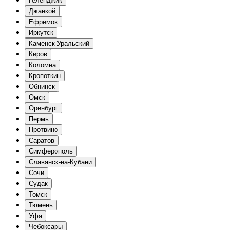
Геленджик
Джанкой
Ефремов
Иркутск
Каменск-Уральский
Киров
Коломна
Кропоткин
Обнинск
Омск
Оренбург
Пермь
Протвино
Саратов
Симферополь
Славянск-на-Кубани
Сочи
Судак
Томск
Тюмень
Уфа
Чебоксары