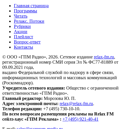
Главная страница
Программы
Читать
Релакс. Потоки
Рубрики
Акции
Плейлист
Вопрос-ответ
Контакты
© ООО «ГПМ Радио», 2026. Сетевое издание
relax-fm.ru
,
регистрационный номер СМИ серия Эл № ФС77-81889 от
09.09.2021 года,
выдано Федеральной службой по надзору в сфере связи,
информационных технологий и массовых коммуникаций
(Роскомнадзор).
Учредитель сетевого издания:
Общество с ограниченной
ответственностью «ГПМ Радио».
Главный редактор:
Морозова Ю. П.
Адрес электронной почты:
relax@relax-fm.ru
.
Телефон редакции:
+7 (495) 730-10-10.
По всем вопросам размещения рекламы на Relax FM
сейлз-хаус «ГПМ Реклама» :
+7 (495) 921-40-41
E-mail:
sales@gazprom-media.ru