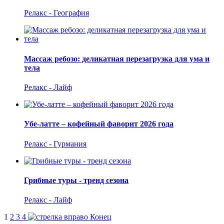
Релакс - География
Массаж ребозо: деликатная перезагрузка для ума и
тела
Релакс - Лайф
Убе-латте – кофейный фаворит 2026 года
Релакс - Гурмания
Грибные туры - тренд сезона
Релакс - Лайф
1
2
3
4
Конец