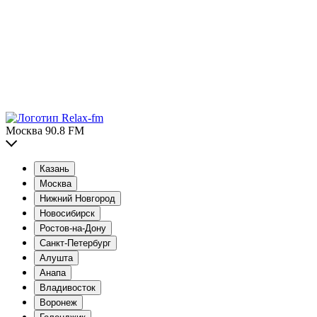
Москва 90.8 FM
Казань
Москва
Нижний Новгород
Новосибирск
Ростов-на-Дону
Санкт-Петербург
Алушта
Анапа
Владивосток
Воронеж