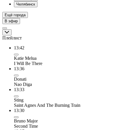
Челябинск
Ещё города
В эфир
Плейлист
13:42
Katie Melua
I Will Be There
13:36
Donati
Nao Diga
13:33
Sting
Saint Agnes And The Burning Train
13:30
Bruno Major
Second Time