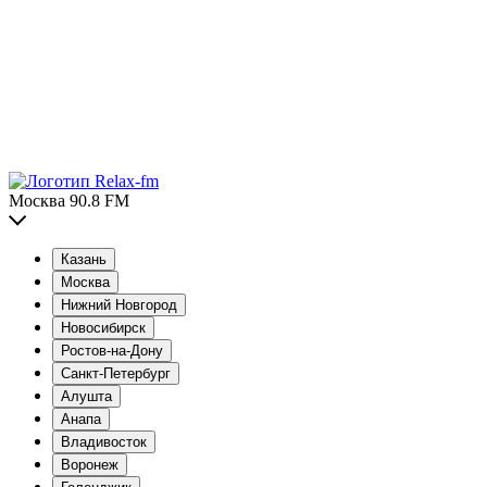
Москва 90.8 FM
Казань
Москва
Нижний Новгород
Новосибирск
Ростов-на-Дону
Санкт-Петербург
Алушта
Анапа
Владивосток
Воронеж