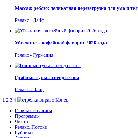
Массаж ребозо: деликатная перезагрузка для ума и тел
Релакс - Лайф
Убе-латте – кофейный фаворит 2026 года
Релакс - Гурмания
Грибные туры - тренд сезона
Релакс - Лайф
1
2
3
4
Конец
Главная страница
Программы
Читать
Релакс. Потоки
Рубрики