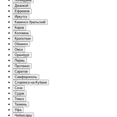
Геленджик
Джанкой
Ефремов
Иркутск
Каменск-Уральский
Киров
Коломна
Кропоткин
Обнинск
Омск
Оренбург
Пермь
Протвино
Саратов
Симферополь
Славянск-на-Кубани
Сочи
Судак
Томск
Тюмень
Уфа
Чебоксары