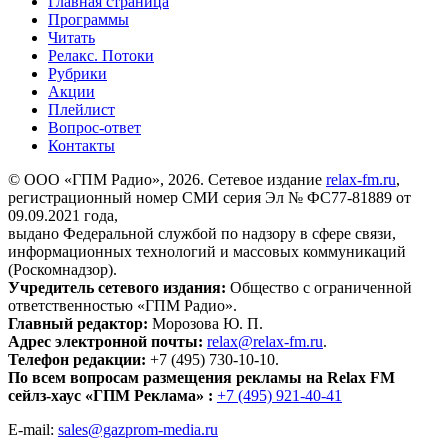
Главная страница
Программы
Читать
Релакс. Потоки
Рубрики
Акции
Плейлист
Вопрос-ответ
Контакты
© ООО «ГПМ Радио», 2026. Сетевое издание
relax-fm.ru
,
регистрационный номер СМИ серия Эл № ФС77-81889 от
09.09.2021 года,
выдано Федеральной службой по надзору в сфере связи,
информационных технологий и массовых коммуникаций
(Роскомнадзор).
Учредитель сетевого издания:
Общество с ограниченной
ответственностью «ГПМ Радио».
Главный редактор:
Морозова Ю. П.
Адрес электронной почты:
relax@relax-fm.ru
.
Телефон редакции:
+7 (495) 730-10-10.
По всем вопросам размещения рекламы на Relax FM
сейлз-хаус «ГПМ Реклама» :
+7 (495) 921-40-41
E-mail:
sales@gazprom-media.ru