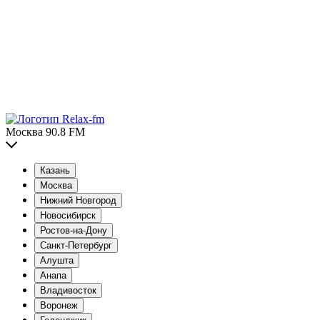
Москва 90.8 FM
Казань
Москва
Нижний Новгород
Новосибирск
Ростов-на-Дону
Санкт-Петербург
Алушта
Анапа
Владивосток
Воронеж