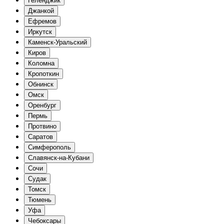
Геленджик
Джанкой
Ефремов
Иркутск
Каменск-Уральский
Киров
Коломна
Кропоткин
Обнинск
Омск
Оренбург
Пермь
Протвино
Саратов
Симферополь
Славянск-на-Кубани
Сочи
Судак
Томск
Тюмень
Уфа
Чебоксары