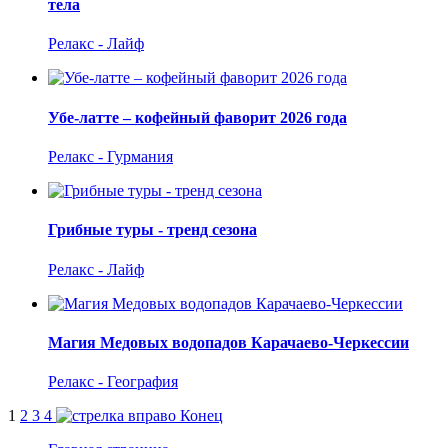
тела
Релакс - Лайф
Убе-латте – кофейный фаворит 2026 года
Релакс - Гурмания
Грибные туры - тренд сезона
Релакс - Лайф
Магия Медовых водопадов Карачаево-Черкессии
Релакс - География
1
2
3
4
Конец