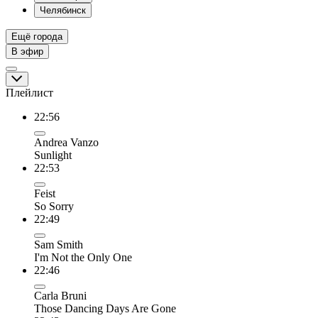
Челябинск
Ещё города
В эфир
Плейлист
22:56
Andrea Vanzo
Sunlight
22:53
Feist
So Sorry
22:49
Sam Smith
I'm Not the Only One
22:46
Carla Bruni
Those Dancing Days Are Gone