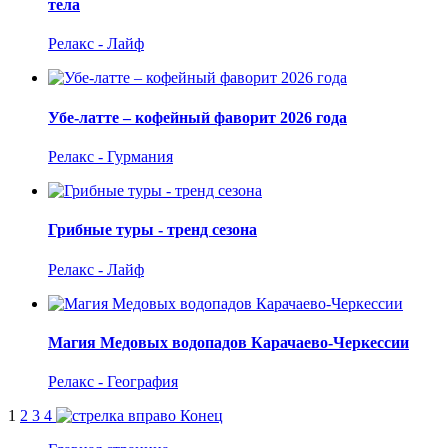
тела
Релакс - Лайф
Убе-латте – кофейный фаворит 2026 года
Релакс - Гурмания
Грибные туры - тренд сезона
Релакс - Лайф
Магия Медовых водопадов Карачаево-Черкессии
Релакс - География
1
2
3
4
Конец