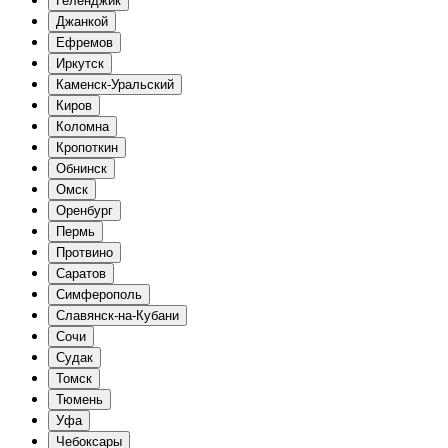
Геленджик
Джанкой
Ефремов
Иркутск
Каменск-Уральский
Киров
Коломна
Кропоткин
Обнинск
Омск
Оренбург
Пермь
Протвино
Саратов
Симферополь
Славянск-на-Кубани
Сочи
Судак
Томск
Тюмень
Уфа
Чебоксары