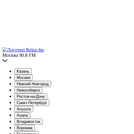
Москва 90.8 FM
Казань
Москва
Нижний Новгород
Новосибирск
Ростов-на-Дону
Санкт-Петербург
Алушта
Анапа
Владивосток
Воронеж