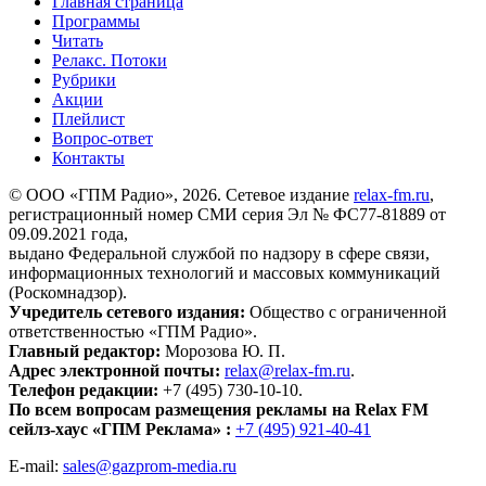
Главная страница
Программы
Читать
Релакс. Потоки
Рубрики
Акции
Плейлист
Вопрос-ответ
Контакты
© ООО «ГПМ Радио», 2026. Сетевое издание
relax-fm.ru
,
регистрационный номер СМИ серия Эл № ФС77-81889 от
09.09.2021 года,
выдано Федеральной службой по надзору в сфере связи,
информационных технологий и массовых коммуникаций
(Роскомнадзор).
Учредитель сетевого издания:
Общество с ограниченной
ответственностью «ГПМ Радио».
Главный редактор:
Морозова Ю. П.
Адрес электронной почты:
relax@relax-fm.ru
.
Телефон редакции:
+7 (495) 730-10-10.
По всем вопросам размещения рекламы на Relax FM
сейлз-хаус «ГПМ Реклама» :
+7 (495) 921-40-41
E-mail:
sales@gazprom-media.ru